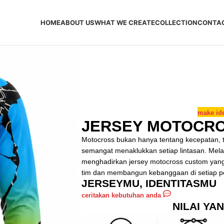
HOME
ABOUT US
WHAT WE CREATE
COLLECTION
CONTA
make ide
JERSEY MOTOCR
Motocross bukan hanya tentang kecepatan, t
semangat menaklukkan setiap lintasan. Melalu
menghadirkan jersey motocross custom yang
tim dan membangun kebanggaan di setiap pe
JERSEYMU, IDENTITASMU
ceritakan kebutuhan anda
NILAI YA