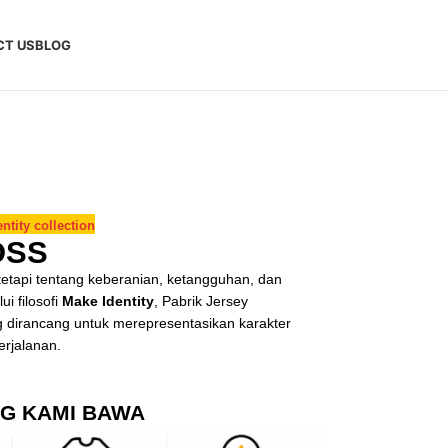
CT US
BLOG
ntity collection
OSS
etapi tentang keberanian, ketangguhan, dan
i filosofi
Make Identity
, Pabrik Jersey
 dirancang untuk merepresentasikan karakter
rjalanan.
NG KAMI BAWA