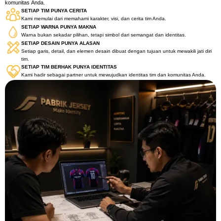
komunitas Anda.
SETIAP TIM PUNYA CERITA
Kami memulai dari memahami karakter, visi, dan cerita tim Anda.
SETIAP WARNA PUNYA MAKNA
Warna bukan sekadar pilihan, tetapi simbol dari semangat dan identitas.
SETIAP DESAIN PUNYA ALASAN
Setiap garis, detail, dan elemen desain dibuat dengan tujuan untuk mewakili jati diri
tim.
SETIAP TIM BERHAK PUNYA IDENTITAS
Kami hadir sebagai partner untuk mewujudkan identitas tim dan komunitas Anda.