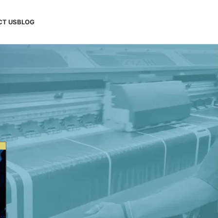
CT US
BLOG
INFORMASI & BERITA TERBARU
Bongkar Tuntas Apa Itu
Jersey: Karakter,
Keunggulan, dan Alasan
Kenapa Tim Olahraga
Wajib Punya!
Agustus 5, 2026
No
Comments