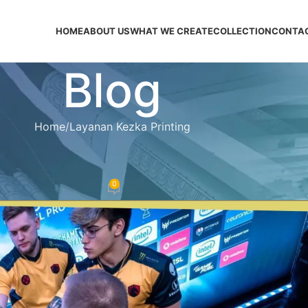
HOME
ABOUT US
WHAT WE CREATE
COLLECTION
CONTA
Blog
Home
Layanan Kezka Printing
ZKA PRINTING
ull Printing Free Design
0
ersey
On Mei 27, 2024