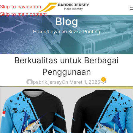
Skip to navigation
Skip to main content
Blog
Home
Layanan Kezka Printing
LAYANAN KEZKA PRINTING
Jasa Sablon Kaos Full Print
Berkualitas untuk Berbagai
Penggunaan
0
pabrik.jersey
On Maret 1, 2025