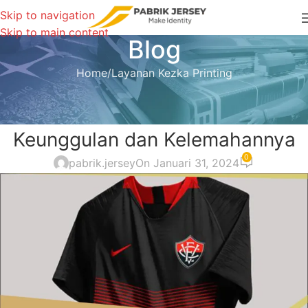
Skip to navigation
Skip to main content
Blog
Home
Layanan Kezka Printing
LAYANAN KEZKA PRINTING
Layanan Printing Jersey
Keunggulan dan Kelemahannya
0
pabrik.jersey
On Januari 31, 2024